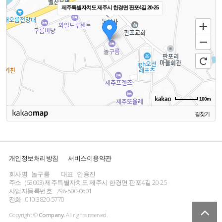
제주특별자치도 제주시 한경면 판포4길 20-25
100m
길찾기
개인정보처리방침
서비스이용약관
회사명
놀구름
대표
안용진
주소
(63003) 제주특별자치도 제주시 한경면 판포4길 20-25
사업자등록번호
796-500-0601
전화
010-3820-5770
Copyright ©
Company.
All rights reserved.