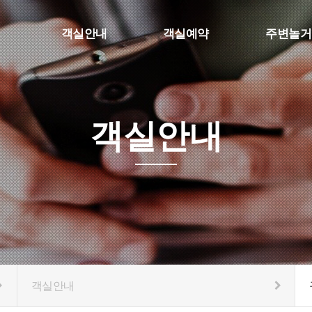
객실안내
객실예약
주변놀거
개
구름(독채)
네이버예약
놀(원룸형)
객실안내
객실안내