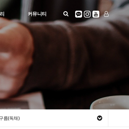
리
커뮤니티
놀구름 공지
LOG IN
SIGN UP
놀구름 사진들
구름(독채)